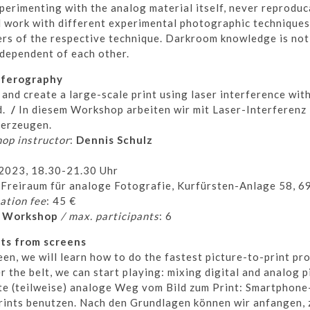
erimenting with the analog material itself, never reproducab
d work with different experimental photographic techniques
ers of the respective technique. Darkroom knowledge is not
dependent of each other.
rferography
y and create a large-scale print using laser interference wit
d.
/
In diesem Workshop arbeiten wir mit Laser-Interferenz 
 erzeugen.
op instructor
:
Dennis Schulz
.2023, 18.30-21.30 Uhr
Freiraum für analoge Fotografie, Kurfürsten-Anlage 58, 6
pation fee
:
45 €
o Workshop
/ max. participants
:
6
nts from screens
en, we will learn how to do the fastest picture-to-print pr
 the belt, we can start playing: mixing digital and analog 
lste (teilweise) analoge Weg vom Bild zum Print: Smartphone
rints benutzen. Nach den Grundlagen können wir anfangen, 