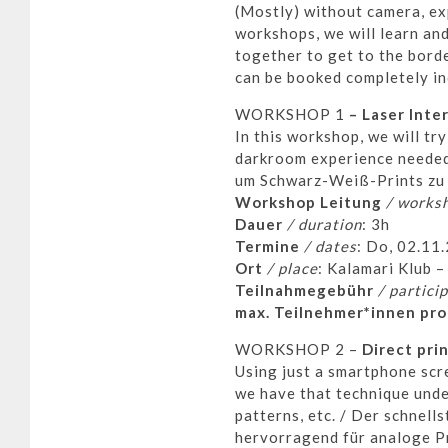
(Mostly) without camera, exp
workshops, we will learn an
together to get to the bord
can be booked completely in
WORKSHOP 1
– Laser Inte
In this workshop, we will tr
darkroom experience neede
um Schwarz-Weiß-Prints zu
Workshop Leitung
/ worksh
Dauer
/ duration
: 3h
Termine
/ dates
: Do, 02.11
Ort
/ place
:
Kalamari Klub
–
Teilnahmegebühr
/ partici
max. Teilnehmer*innen pr
WORKSHOP 2 –
Direct pri
Using just a smartphone scre
we have that technique under
patterns, etc. / Der schnel
hervorragend für analoge P